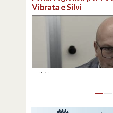
lungomare: contestati 
abusiva
di
Redazione