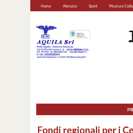
Home
Abruzzo
Sport
Musica e Cult
PR
Montesilvano, sequestr