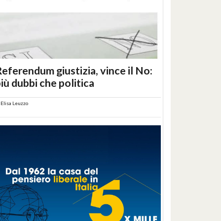
eferendum giustizia, vince il No:
iù dubbi che politica
i
Elisa Leuzzo