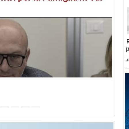
abusi edilizi e occupazione
R
p
d