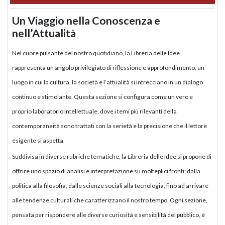
Un Viaggio nella Conoscenza e
nell’Attualità
Nel cuore pulsante del nostro quotidiano, la Libreria delle Idee
rappresenta un angolo privilegiato di riflessione e approfondimento, un
luogo in cui la cultura, la società e l’attualità si intrecciano in un dialogo
continuo e stimolante. Questa sezione si configura come un vero e
proprio laboratorio intellettuale, dove i temi più rilevanti della
contemporaneità sono trattati con la serietà e la precisione che il lettore
esigente si aspetta.
Suddivisa in diverse rubriche tematiche, la Libreria delle Idee si propone di
offrire uno spazio di analisi e interpretazione su molteplici fronti: dalla
politica alla filosofia, dalle scienze sociali alla tecnologia, fino ad arrivare
alle tendenze culturali che caratterizzano il nostro tempo. Ogni sezione,
pensata per rispondere alle diverse curiosità e sensibilità del pubblico, è