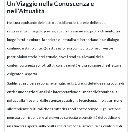
Un Viaggio nella Conoscenza e
nell’Attualità
Nel cuore pulsante del nostro quotidiano, la Libreria delle Idee
rappresenta un angolo privilegiato di riflessione e approfondimento, un
luogo in cui la cultura, la società e l’attualità si intrecciano in un dialogo
continuo e stimolante. Questa sezione si configura come un vero e
proprio laboratorio intellettuale, dove i temi più rilevanti della
contemporaneità sono trattati con la serietà e la precisione che il lettore
esigente si aspetta.
Suddivisa in diverse rubriche tematiche, la Libreria delle Idee si propone di
offrire uno spazio di analisi e interpretazione su molteplici fronti: dalla
politica alla filosofia, dalle scienze sociali alla tecnologia, fino ad arrivare
alle tendenze culturali che caratterizzano il nostro tempo. Ogni sezione,
pensata per rispondere alle diverse curiosità e sensibilità del pubblico, è
una finestra aperta sulla realtà che ci circonda, arricchita da contributi di