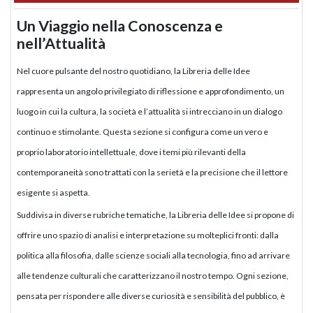
Un Viaggio nella Conoscenza e
nell’Attualità
Nel cuore pulsante del nostro quotidiano, la Libreria delle Idee
rappresenta un angolo privilegiato di riflessione e approfondimento, un
luogo in cui la cultura, la società e l’attualità si intrecciano in un dialogo
continuo e stimolante. Questa sezione si configura come un vero e
proprio laboratorio intellettuale, dove i temi più rilevanti della
contemporaneità sono trattati con la serietà e la precisione che il lettore
esigente si aspetta.
Suddivisa in diverse rubriche tematiche, la Libreria delle Idee si propone di
offrire uno spazio di analisi e interpretazione su molteplici fronti: dalla
politica alla filosofia, dalle scienze sociali alla tecnologia, fino ad arrivare
alle tendenze culturali che caratterizzano il nostro tempo. Ogni sezione,
pensata per rispondere alle diverse curiosità e sensibilità del pubblico, è