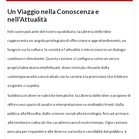
Un Viaggio nella Conoscenza e
nell’Attualità
Nel cuore pulsante del nostro quotidiano, la Libreria delle Idee
rappresenta un angolo privilegiato di riflessione e approfondimento, un
luogo in cui la cultura, la società e l’attualità si intrecciano in un dialogo
continuo e stimolante. Questa sezione si configura come un vero e
proprio laboratorio intellettuale, dove i temi più rilevanti della
contemporaneità sono trattati con la serietà e la precisione che il lettore
esigente si aspetta.
Suddivisa in diverse rubriche tematiche, la Libreria delle Idee si propone di
offrire uno spazio di analisi e interpretazione su molteplici fronti: dalla
politica alla filosofia, dalle scienze sociali alla tecnologia, fino ad arrivare
alle tendenze culturali che caratterizzano il nostro tempo. Ogni sezione,
pensata per rispondere alle diverse curiosità e sensibilità del pubblico, è