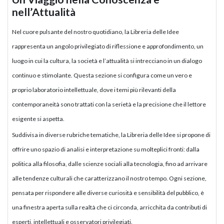
nell’Attualità
Nel cuore pulsante del nostro quotidiano, la Libreria delle Idee
rappresenta un angolo privilegiato di riflessione e approfondimento, un
luogo in cui la cultura, la società e l’attualità si intrecciano in un dialogo
continuo e stimolante. Questa sezione si configura come un vero e
proprio laboratorio intellettuale, dove i temi più rilevanti della
contemporaneità sono trattati con la serietà e la precisione che il lettore
esigente si aspetta.
Suddivisa in diverse rubriche tematiche, la Libreria delle Idee si propone di
offrire uno spazio di analisi e interpretazione su molteplici fronti: dalla
politica alla filosofia, dalle scienze sociali alla tecnologia, fino ad arrivare
alle tendenze culturali che caratterizzano il nostro tempo. Ogni sezione,
pensata per rispondere alle diverse curiosità e sensibilità del pubblico, è
una finestra aperta sulla realtà che ci circonda, arricchita da contributi di
esperti, intellettuali e osservatori privilegiati.