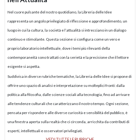
Nel cuore pulsante del nostro quotidiano, la Libreria delle Idee
rappresenta un angolo privilegiato di riflessione e approfondimento, un
luogo in cui la cultura, la società e l’attualità si intrecciano in un dialogo
continuo e stimolante. Questa sezione si configura come un vero e
proprio laboratorio intellettuale, dove i temi più rilevanti della
contemporaneità sono trattati con la serietà e la precisione che il lettore
esigente si aspetta.
Suddivisa in diverse rubriche tematiche, la Libreria delle Idee si propone di
offrire uno spazio di analisi e interpretazione su molteplici fronti: dalla
politica alla filosofia, dalle scienze sociali alla tecnologia, fino ad arrivare
alle tendenze culturali che caratterizzano il nostro tempo. Ogni sezione,
pensata per rispondere alle diverse curiosità e sensibilità del pubblico, è
una finestra aperta sulla realtà che ci circonda, arricchita da contributi di
esperti, intellettuali e osservatori privilegiati.
VEDI TUTTE LE RUBRICHE