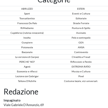
ABRUZZO
ESTERI
Sport
Eventi e Cultura
Transatlantico
Editoriale
Francesco De Palo
Strade Ferrate
RiMediamo
Punture di Spillo
CapoVerso (rubrica innocente)
Avvinato
Incolta
Pelo e contropelo
Guepiere
GEA
Psiconauta
ANSA
Baccanale
Controvento
La versione di Garpez
Chiedilo a Freud
PERCHE' NO?
Riflessioni e Parole
Agorà
EXTREMA RATIO
Economia e riflessi
Musica e Cultura
Lezione con Gabrigar
Pixel
Tallone D'Achille
Costume locale, vizi universali.
Redazione
Impaginato
Viale Gabriele D'Annunzio, 69