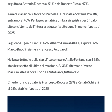
seguito da Antonio Decaro al 51% e da Roberto Fico al 47%.
A metà classifica si trovano Michele De Pascale e Stefania Proietti,
entrambi al 45%. Per la governatrice umbra si registra però il calo
più consistente dell’intera graduatoria: otto punti in meno rispetto al
2025.
Seguono Eugenio Giani al 42%, Alberto Cirio al 40% e, a quota 37%,
Marco Bucci insieme a Francesco Acquaroli.
Nella parte finale della classifica compare Attilio Fontana con il 35%,
stabile rispetto all’ultima rilevazione. Al 33% si trovano invece
Marsilio, Alessandra Todde e Vito Bardi, tutti in calo.
Chiudono la graduatoria Francesco Rocca al 29% e Renato Schifani
al 25%, stabile rispetto al 2025