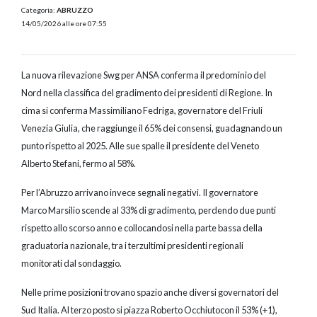
Categoria:
ABRUZZO
14/05/2026 alle ore 07:55
La nuova rilevazione Swg per ANSA conferma il predominio del
Nord nella classifica del gradimento dei presidenti di Regione. In
cima si conferma Massimiliano Fedriga, governatore del Friuli
Venezia Giulia, che raggiunge il 65% dei consensi, guadagnando un
punto rispetto al 2025. Alle sue spalle il presidente del Veneto
Alberto Stefani, fermo al 58%.
Per l’Abruzzo arrivano invece segnali negativi. Il governatore
Marco Marsilio scende al 33% di gradimento, perdendo due punti
rispetto allo scorso anno e collocandosi nella parte bassa della
graduatoria nazionale, tra i terzultimi presidenti regionali
monitorati dal sondaggio.
Nelle prime posizioni trovano spazio anche diversi governatori del
Sud Italia. Al terzo posto si piazza Roberto Occhiutocon il 53% (+1),