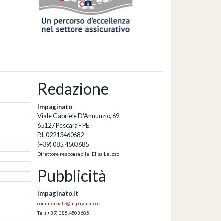
Redazione
Impaginato
Viale Gabriele D'Annunzio, 69
65127 Pescara - PE
P.I. 02213460682
(+39) 085.4503685
Direttore responsabile: Elisa Leuzzo
Pubblicità
Impaginato.it
commerciale@impaginato.it
Tel.
(+39) 085.4503685