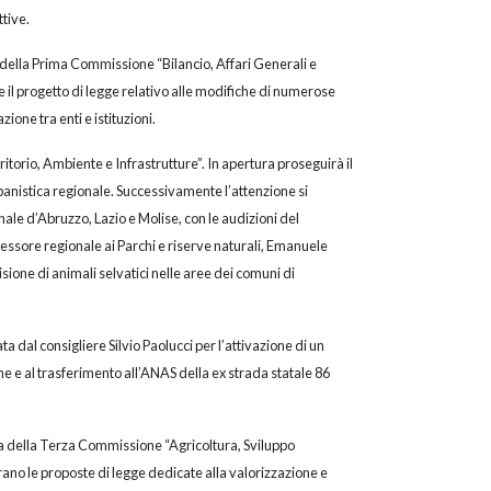
ttive.
ia della Prima Commissione “Bilancio, Affari Generali e
 il progetto di legge relativo alle modifiche di numerose
zione tra enti e istituzioni.
itorio, Ambiente e Infrastrutture”. In apertura proseguirà il
anistica regionale. Successivamente l’attenzione si
nale d’Abruzzo, Lazio e Molise, con le audizioni del
sessore regionale ai Parchi e riserve naturali, Emanuele
isione di animali selvatici nelle aree dei comuni di
 dal consigliere Silvio Paolucci per l’attivazione di un
ione e al trasferimento all’ANAS della ex strada statale 86
ria della Terza Commissione “Agricoltura, Sviluppo
urano le proposte di legge dedicate alla valorizzazione e