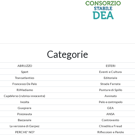
Categorie
ABRUZZO
ESTERI
Sport
Eventi e Cultura
Transatlantico
Editoriale
Francesco De Palo
Strade Ferrate
RiMediamo
Punture di Spillo
CapoVerso (rubrica innocente)
Avvinato
Incolta
Pelo e contropelo
Guepiere
GEA
Psiconauta
ANSA
Baccanale
Controvento
La versione di Garpez
Chiedilo a Freud
PERCHE' NO?
Riflessioni e Parole