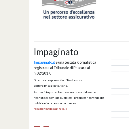
Impaginato
Impaginato.it
è una testata giornalistica
registrata al Tribunale di Pescara al
n.02/2017.
Direttore responsabile: Elisa Leuzzo.
Editore Impaginato.it Srls.
Alcune foto potrebbero essere prese dal web e
ritenute di dominio pubblico; i proprietari contrari alla
pubblicazione possono scrivere a:
redazione@impaginato.it