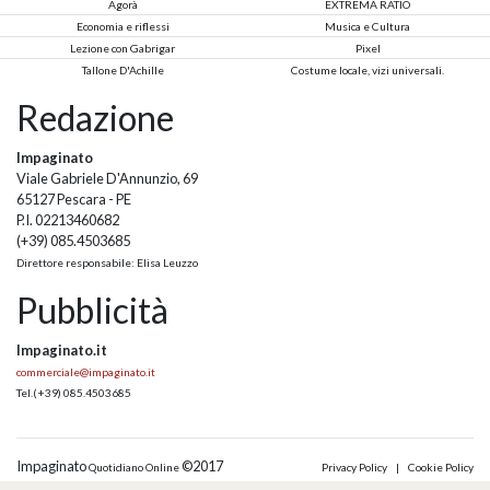
Agorà
EXTREMA RATIO
Economia e riflessi
Musica e Cultura
Lezione con Gabrigar
Pixel
Tallone D'Achille
Costume locale, vizi universali.
Redazione
Impaginato
Viale Gabriele D'Annunzio, 69
65127 Pescara - PE
P.I. 02213460682
(+39) 085.4503685
Direttore responsabile: Elisa Leuzzo
Pubblicità
Impaginato.it
commerciale@impaginato.it
Tel.
(+39) 085.4503685
Impaginato
©2017
Quotidiano Online
Privacy Policy
|
Cookie Policy