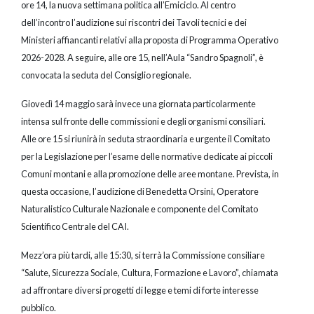
ore 14, la nuova settimana politica all’Emiciclo. Al centro
dell’incontro l’audizione sui riscontri dei Tavoli tecnici e dei
Ministeri affiancanti relativi alla proposta di Programma Operativo
2026-2028. A seguire, alle ore 15, nell’Aula “Sandro Spagnoli”, è
convocata la seduta del Consiglio regionale.
Giovedì 14 maggio sarà invece una giornata particolarmente
intensa sul fronte delle commissioni e degli organismi consiliari.
Alle ore 15 si riunirà in seduta straordinaria e urgente il Comitato
per la Legislazione per l’esame delle normative dedicate ai piccoli
Comuni montani e alla promozione delle aree montane. Prevista, in
questa occasione, l’audizione di Benedetta Orsini, Operatore
Naturalistico Culturale Nazionale e componente del Comitato
Scientifico Centrale del CAI.
Mezz’ora più tardi, alle 15:30, si terrà la Commissione consiliare
“Salute, Sicurezza Sociale, Cultura, Formazione e Lavoro”, chiamata
ad affrontare diversi progetti di legge e temi di forte interesse
pubblico.