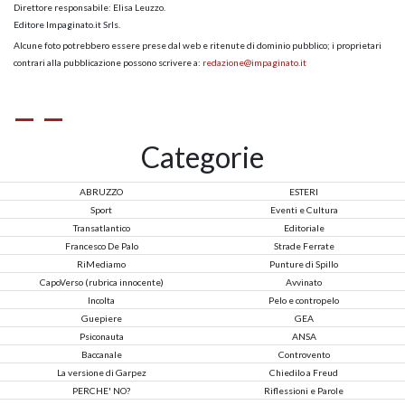
Direttore responsabile: Elisa Leuzzo.
Editore Impaginato.it Srls.
Alcune foto potrebbero essere prese dal web e ritenute di dominio pubblico; i proprietari
contrari alla pubblicazione possono scrivere a:
redazione@impaginato.it
Categorie
ABRUZZO
ESTERI
Sport
Eventi e Cultura
Transatlantico
Editoriale
Francesco De Palo
Strade Ferrate
RiMediamo
Punture di Spillo
CapoVerso (rubrica innocente)
Avvinato
Incolta
Pelo e contropelo
Guepiere
GEA
Psiconauta
ANSA
Baccanale
Controvento
La versione di Garpez
Chiedilo a Freud
PERCHE' NO?
Riflessioni e Parole