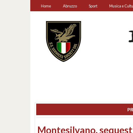
Home
Abruzzo
Sport
Musica e Cult
PR
Consiglio regionale: co