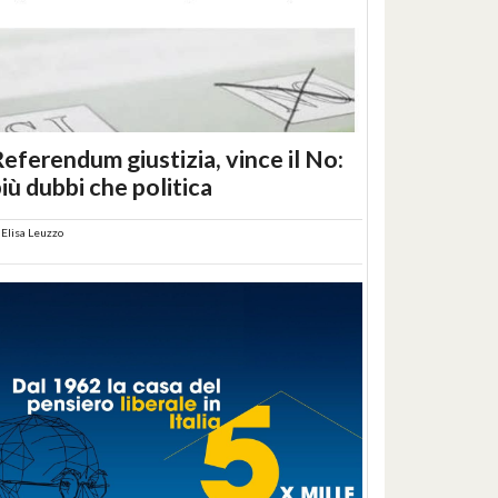
eferendum giustizia, vince il No:
iù dubbi che politica
i
Elisa Leuzzo