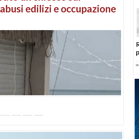
 danni da maltempo
R
p
d