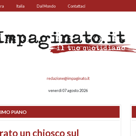
ura
Italia
Dal Mondo
Contattaci
redazione@impaginato.it
venerdì 07 agosto 2026
IMO PIANO
nfronto su call center,