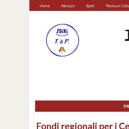
Home
Abruzzo
Sport
Musica e Cult
PR
Montesilvano, sequestr