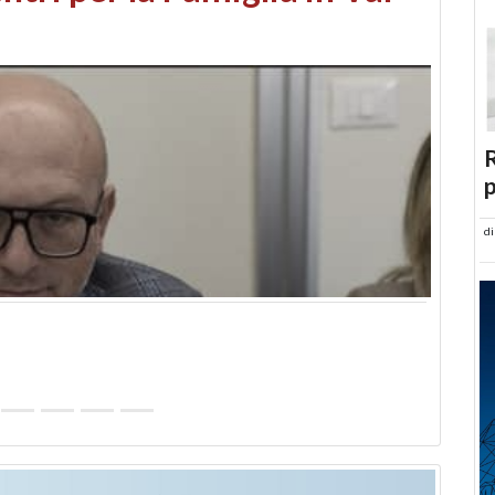
abusi edilizi e occupazione
R
p
d