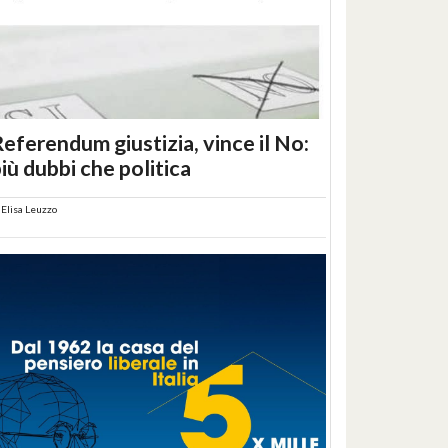
eferendum giustizia, vince il No:
iù dubbi che politica
i
Elisa Leuzzo