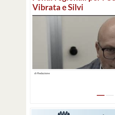
lungomare: contestati 
abusiva
di
Redazione