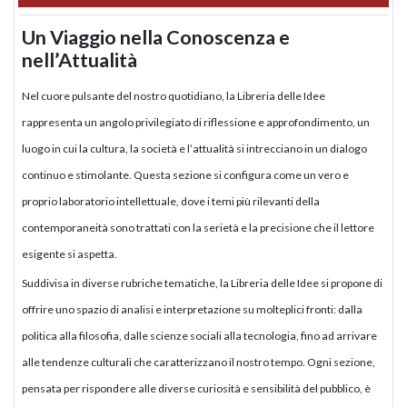
Un Viaggio nella Conoscenza e
nell’Attualità
Nel cuore pulsante del nostro quotidiano, la Libreria delle Idee
rappresenta un angolo privilegiato di riflessione e approfondimento, un
luogo in cui la cultura, la società e l’attualità si intrecciano in un dialogo
continuo e stimolante. Questa sezione si configura come un vero e
proprio laboratorio intellettuale, dove i temi più rilevanti della
contemporaneità sono trattati con la serietà e la precisione che il lettore
esigente si aspetta.
Suddivisa in diverse rubriche tematiche, la Libreria delle Idee si propone di
offrire uno spazio di analisi e interpretazione su molteplici fronti: dalla
politica alla filosofia, dalle scienze sociali alla tecnologia, fino ad arrivare
alle tendenze culturali che caratterizzano il nostro tempo. Ogni sezione,
pensata per rispondere alle diverse curiosità e sensibilità del pubblico, è