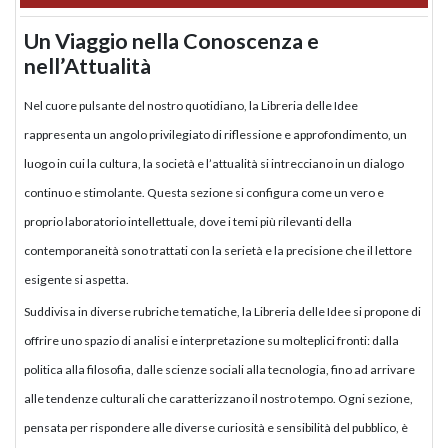
Un Viaggio nella Conoscenza e
nell’Attualità
Nel cuore pulsante del nostro quotidiano, la Libreria delle Idee
rappresenta un angolo privilegiato di riflessione e approfondimento, un
luogo in cui la cultura, la società e l’attualità si intrecciano in un dialogo
continuo e stimolante. Questa sezione si configura come un vero e
proprio laboratorio intellettuale, dove i temi più rilevanti della
contemporaneità sono trattati con la serietà e la precisione che il lettore
esigente si aspetta.
Suddivisa in diverse rubriche tematiche, la Libreria delle Idee si propone di
offrire uno spazio di analisi e interpretazione su molteplici fronti: dalla
politica alla filosofia, dalle scienze sociali alla tecnologia, fino ad arrivare
alle tendenze culturali che caratterizzano il nostro tempo. Ogni sezione,
pensata per rispondere alle diverse curiosità e sensibilità del pubblico, è