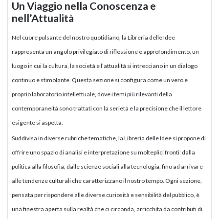
Un Viaggio nella Conoscenza e
nell’Attualità
Nel cuore pulsante del nostro quotidiano, la Libreria delle Idee
rappresenta un angolo privilegiato di riflessione e approfondimento, un
luogo in cui la cultura, la società e l’attualità si intrecciano in un dialogo
continuo e stimolante. Questa sezione si configura come un vero e
proprio laboratorio intellettuale, dove i temi più rilevanti della
contemporaneità sono trattati con la serietà e la precisione che il lettore
esigente si aspetta.
Suddivisa in diverse rubriche tematiche, la Libreria delle Idee si propone di
offrire uno spazio di analisi e interpretazione su molteplici fronti: dalla
politica alla filosofia, dalle scienze sociali alla tecnologia, fino ad arrivare
alle tendenze culturali che caratterizzano il nostro tempo. Ogni sezione,
pensata per rispondere alle diverse curiosità e sensibilità del pubblico, è
una finestra aperta sulla realtà che ci circonda, arricchita da contributi di