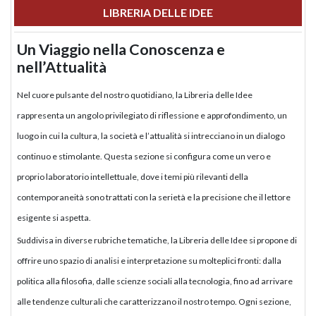
LIBRERIA DELLE IDEE
Un Viaggio nella Conoscenza e
nell’Attualità
Nel cuore pulsante del nostro quotidiano, la Libreria delle Idee
rappresenta un angolo privilegiato di riflessione e approfondimento, un
luogo in cui la cultura, la società e l’attualità si intrecciano in un dialogo
continuo e stimolante. Questa sezione si configura come un vero e
proprio laboratorio intellettuale, dove i temi più rilevanti della
contemporaneità sono trattati con la serietà e la precisione che il lettore
esigente si aspetta.
Suddivisa in diverse rubriche tematiche, la Libreria delle Idee si propone di
offrire uno spazio di analisi e interpretazione su molteplici fronti: dalla
politica alla filosofia, dalle scienze sociali alla tecnologia, fino ad arrivare
alle tendenze culturali che caratterizzano il nostro tempo. Ogni sezione,