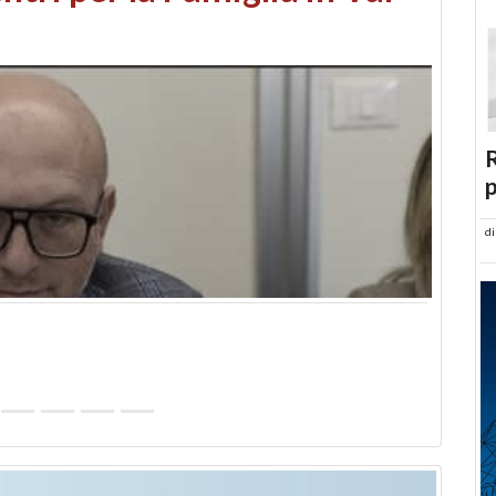
abusi edilizi e occupazione
R
p
d