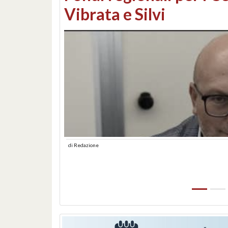
lungomare: contestati 
abusiva
di
Redazione