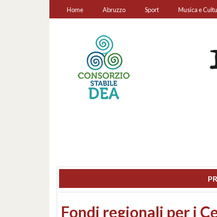
Home
Abruzzo
Sport
Musica e Cult
PR
Montesilvano, sequestr