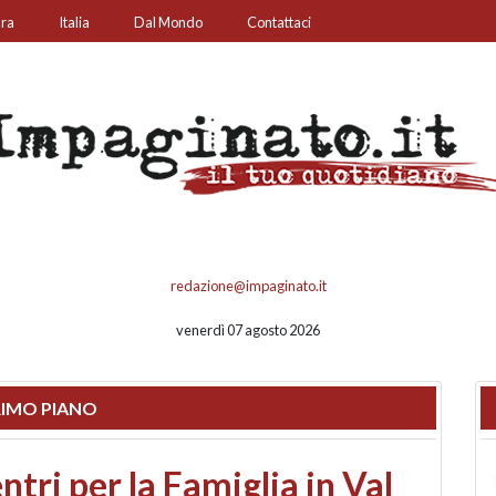
ura
Italia
Dal Mondo
Contattaci
redazione@impaginato.it
venerdì 07 agosto 2026
IMO PIANO
ato un chiosco sul