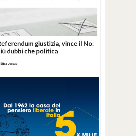
eferendum giustizia, vince il No:
iù dubbi che politica
i
Elisa Leuzzo