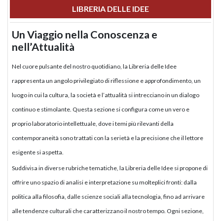
LIBRERIA DELLE IDEE
Un Viaggio nella Conoscenza e
nell’Attualità
Nel cuore pulsante del nostro quotidiano, la Libreria delle Idee
rappresenta un angolo privilegiato di riflessione e approfondimento, un
luogo in cui la cultura, la società e l’attualità si intrecciano in un dialogo
continuo e stimolante. Questa sezione si configura come un vero e
proprio laboratorio intellettuale, dove i temi più rilevanti della
contemporaneità sono trattati con la serietà e la precisione che il lettore
esigente si aspetta.
Suddivisa in diverse rubriche tematiche, la Libreria delle Idee si propone di
offrire uno spazio di analisi e interpretazione su molteplici fronti: dalla
politica alla filosofia, dalle scienze sociali alla tecnologia, fino ad arrivare
alle tendenze culturali che caratterizzano il nostro tempo. Ogni sezione,