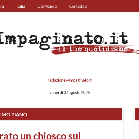
ura
Italia
Dal Mondo
Contattaci
redazione@impaginato.it
venerdì 07 agosto 2026
IMO PIANO
nfronto su call center,