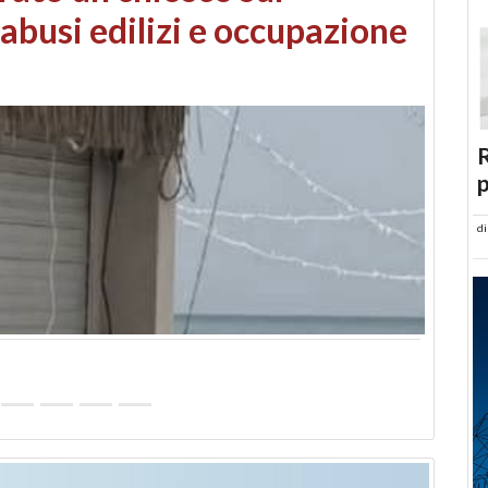
 danni da maltempo
R
p
d