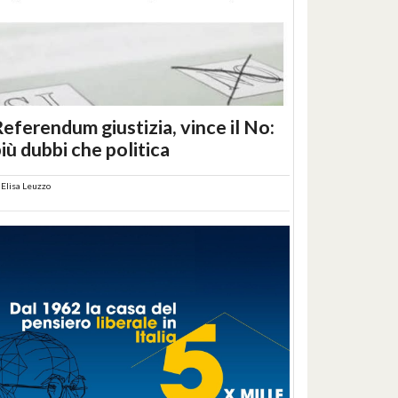
eferendum giustizia, vince il No:
iù dubbi che politica
i
Elisa Leuzzo