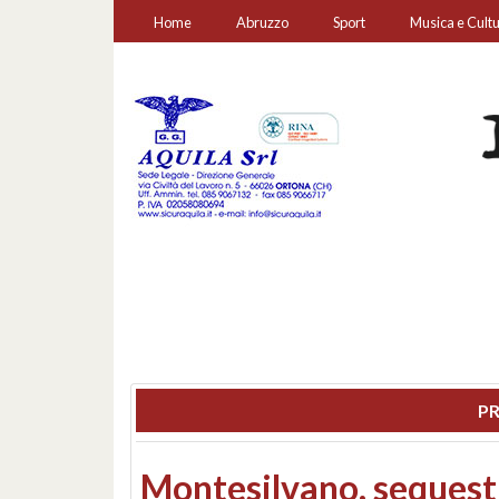
Home
Abruzzo
Sport
Musica e Cult
PR
Consiglio regionale: co