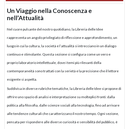
Un Viaggio nella Conoscenza e
nell’Attualità
Nel cuore pulsante del nostro quotidiano, la Libreria delle Idee
rappresenta un angolo privilegiato di riflessione e approfondimento, un
luogo in cui la cultura, la società e l’attualità si intrecciano in un dialogo
continuo e stimolante. Questa sezione si configura come un vero e
proprio laboratorio intellettuale, dove i temi più rilevanti della
contemporaneità sono trattati con la serietà e la precisione che il lettore
esigente si aspetta.
Suddivisa in diverse rubriche tematiche, la Libreria delle Idee si propone di
offrire uno spazio di analisi e interpretazione su molteplici fronti: dalla
politica alla filosofia, dalle scienze sociali alla tecnologia, fino ad arrivare
alle tendenze culturali che caratterizzano il nostro tempo. Ogni sezione,
pensata per rispondere alle diverse curiosità e sensibilità del pubblico, è