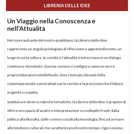
LIBRERIA DELLE IDEE
Un Viaggio nella Conoscenza e
nell’Attualità
Nel cuore pulsante del nostro quotidiano, la Libreria delle Idee
rappresenta un angolo privilegiato di riflessione e approfondimento, un
luogo in cui la cultura, la società e l’attualità si intrecciano in un dialogo
continuo e stimolante. Questa sezione si configura come un vero e
proprio laboratorio intellettuale, dove i temi più rilevanti della
contemporaneità sono trattati con la serietà e la precisione che il lettore
esigente si aspetta.
Suddivisa in diverse rubriche tematiche, la Libreria delle Idee si propone di
offrire uno spazio di analisi e interpretazione su molteplici fronti: dalla
politica alla filosofia, dalle scienze sociali alla tecnologia, fino ad arrivare
alle tendenze culturali che caratterizzano il nostro tempo. Ogni sezione,