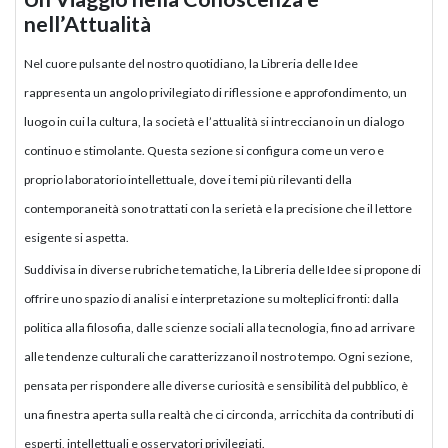
nell’Attualità
Nel cuore pulsante del nostro quotidiano, la Libreria delle Idee
rappresenta un angolo privilegiato di riflessione e approfondimento, un
luogo in cui la cultura, la società e l’attualità si intrecciano in un dialogo
continuo e stimolante. Questa sezione si configura come un vero e
proprio laboratorio intellettuale, dove i temi più rilevanti della
contemporaneità sono trattati con la serietà e la precisione che il lettore
esigente si aspetta.
Suddivisa in diverse rubriche tematiche, la Libreria delle Idee si propone di
offrire uno spazio di analisi e interpretazione su molteplici fronti: dalla
politica alla filosofia, dalle scienze sociali alla tecnologia, fino ad arrivare
alle tendenze culturali che caratterizzano il nostro tempo. Ogni sezione,
pensata per rispondere alle diverse curiosità e sensibilità del pubblico, è
una finestra aperta sulla realtà che ci circonda, arricchita da contributi di
esperti, intellettuali e osservatori privilegiati.