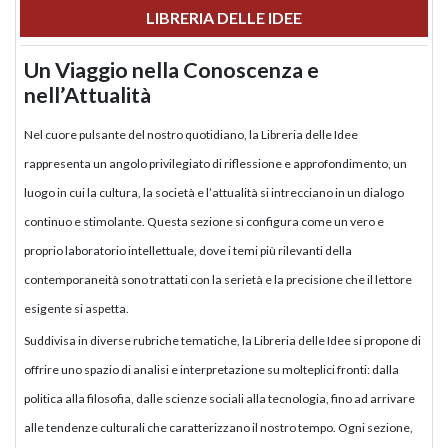
LIBRERIA DELLE IDEE
Un Viaggio nella Conoscenza e
nell’Attualità
Nel cuore pulsante del nostro quotidiano, la Libreria delle Idee
rappresenta un angolo privilegiato di riflessione e approfondimento, un
luogo in cui la cultura, la società e l’attualità si intrecciano in un dialogo
continuo e stimolante. Questa sezione si configura come un vero e
proprio laboratorio intellettuale, dove i temi più rilevanti della
contemporaneità sono trattati con la serietà e la precisione che il lettore
esigente si aspetta.
Suddivisa in diverse rubriche tematiche, la Libreria delle Idee si propone di
offrire uno spazio di analisi e interpretazione su molteplici fronti: dalla
politica alla filosofia, dalle scienze sociali alla tecnologia, fino ad arrivare
alle tendenze culturali che caratterizzano il nostro tempo. Ogni sezione,