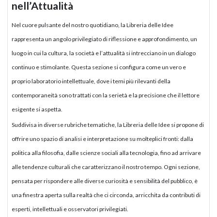
nell’Attualità
Nel cuore pulsante del nostro quotidiano, la Libreria delle Idee
rappresenta un angolo privilegiato di riflessione e approfondimento, un
luogo in cui la cultura, la società e l’attualità si intrecciano in un dialogo
continuo e stimolante. Questa sezione si configura come un vero e
proprio laboratorio intellettuale, dove i temi più rilevanti della
contemporaneità sono trattati con la serietà e la precisione che il lettore
esigente si aspetta.
Suddivisa in diverse rubriche tematiche, la Libreria delle Idee si propone di
offrire uno spazio di analisi e interpretazione su molteplici fronti: dalla
politica alla filosofia, dalle scienze sociali alla tecnologia, fino ad arrivare
alle tendenze culturali che caratterizzano il nostro tempo. Ogni sezione,
pensata per rispondere alle diverse curiosità e sensibilità del pubblico, è
una finestra aperta sulla realtà che ci circonda, arricchita da contributi di
esperti, intellettuali e osservatori privilegiati.