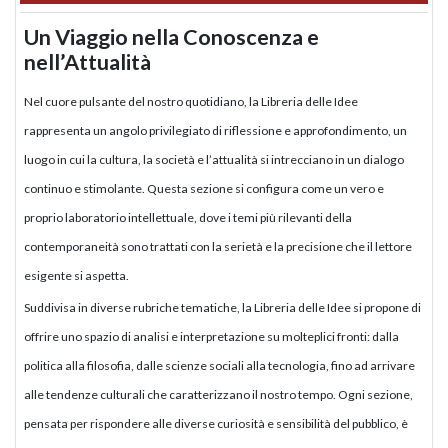
Un Viaggio nella Conoscenza e
nell’Attualità
Nel cuore pulsante del nostro quotidiano, la Libreria delle Idee
rappresenta un angolo privilegiato di riflessione e approfondimento, un
luogo in cui la cultura, la società e l’attualità si intrecciano in un dialogo
continuo e stimolante. Questa sezione si configura come un vero e
proprio laboratorio intellettuale, dove i temi più rilevanti della
contemporaneità sono trattati con la serietà e la precisione che il lettore
esigente si aspetta.
Suddivisa in diverse rubriche tematiche, la Libreria delle Idee si propone di
offrire uno spazio di analisi e interpretazione su molteplici fronti: dalla
politica alla filosofia, dalle scienze sociali alla tecnologia, fino ad arrivare
alle tendenze culturali che caratterizzano il nostro tempo. Ogni sezione,
pensata per rispondere alle diverse curiosità e sensibilità del pubblico, è