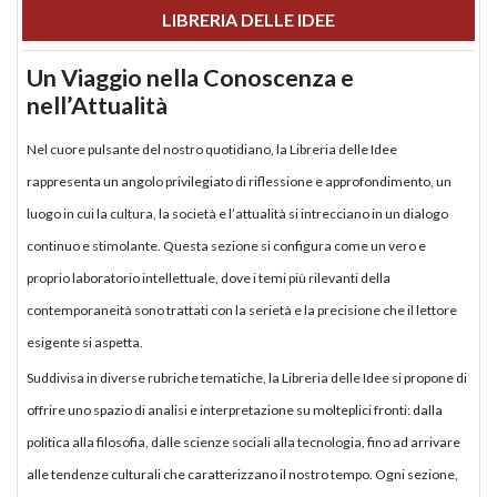
LIBRERIA DELLE IDEE
Un Viaggio nella Conoscenza e
nell’Attualità
Nel cuore pulsante del nostro quotidiano, la Libreria delle Idee
rappresenta un angolo privilegiato di riflessione e approfondimento, un
luogo in cui la cultura, la società e l’attualità si intrecciano in un dialogo
continuo e stimolante. Questa sezione si configura come un vero e
proprio laboratorio intellettuale, dove i temi più rilevanti della
contemporaneità sono trattati con la serietà e la precisione che il lettore
esigente si aspetta.
Suddivisa in diverse rubriche tematiche, la Libreria delle Idee si propone di
offrire uno spazio di analisi e interpretazione su molteplici fronti: dalla
politica alla filosofia, dalle scienze sociali alla tecnologia, fino ad arrivare
alle tendenze culturali che caratterizzano il nostro tempo. Ogni sezione,