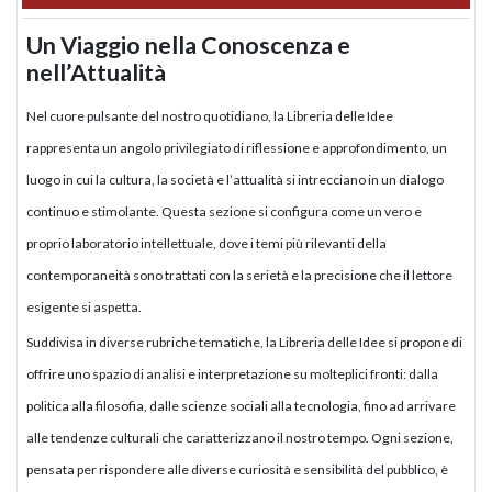
Un Viaggio nella Conoscenza e
nell’Attualità
Nel cuore pulsante del nostro quotidiano, la Libreria delle Idee
rappresenta un angolo privilegiato di riflessione e approfondimento, un
luogo in cui la cultura, la società e l’attualità si intrecciano in un dialogo
continuo e stimolante. Questa sezione si configura come un vero e
proprio laboratorio intellettuale, dove i temi più rilevanti della
contemporaneità sono trattati con la serietà e la precisione che il lettore
esigente si aspetta.
Suddivisa in diverse rubriche tematiche, la Libreria delle Idee si propone di
offrire uno spazio di analisi e interpretazione su molteplici fronti: dalla
politica alla filosofia, dalle scienze sociali alla tecnologia, fino ad arrivare
alle tendenze culturali che caratterizzano il nostro tempo. Ogni sezione,
pensata per rispondere alle diverse curiosità e sensibilità del pubblico, è