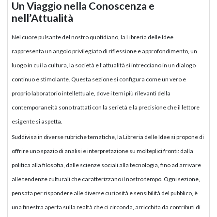
Un Viaggio nella Conoscenza e
nell’Attualità
Nel cuore pulsante del nostro quotidiano, la Libreria delle Idee
rappresenta un angolo privilegiato di riflessione e approfondimento, un
luogo in cui la cultura, la società e l’attualità si intrecciano in un dialogo
continuo e stimolante. Questa sezione si configura come un vero e
proprio laboratorio intellettuale, dove i temi più rilevanti della
contemporaneità sono trattati con la serietà e la precisione che il lettore
esigente si aspetta.
Suddivisa in diverse rubriche tematiche, la Libreria delle Idee si propone di
offrire uno spazio di analisi e interpretazione su molteplici fronti: dalla
politica alla filosofia, dalle scienze sociali alla tecnologia, fino ad arrivare
alle tendenze culturali che caratterizzano il nostro tempo. Ogni sezione,
pensata per rispondere alle diverse curiosità e sensibilità del pubblico, è
una finestra aperta sulla realtà che ci circonda, arricchita da contributi di