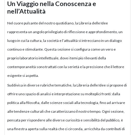
Un Viaggio nella Conoscenza e
nell’Attualità
Nel cuore pulsante del nostro quotidiano, la Libreria delle Idee
rappresenta un angolo privilegiato di riflessione e approfondimento, un
luogo in cui la cultura, la società e l’attualità si intrecciano in un dialogo
continuo e stimolante. Questa sezione si configura come un vero e
proprio laboratorio intellettuale, dove i temi più rilevanti della
contemporaneità sono trattati con la serietà e la precisione che il lettore
esigente si aspetta.
Suddivisa in diverse rubriche tematiche, la Libreria delle Idee si propone di
offrire uno spazio di analisi e interpretazione su molteplici fronti: dalla
politica alla filosofia, dalle scienze sociali alla tecnologia, fino ad arrivare
alle tendenze culturali che caratterizzano il nostro tempo. Ogni sezione,
pensata per rispondere alle diverse curiosità e sensibilità del pubblico, è
una finestra aperta sulla realtà che ci circonda, arricchita da contributi di