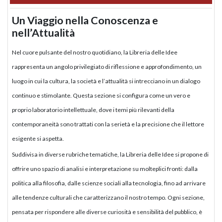
Un Viaggio nella Conoscenza e
nell’Attualità
Nel cuore pulsante del nostro quotidiano, la Libreria delle Idee
rappresenta un angolo privilegiato di riflessione e approfondimento, un
luogo in cui la cultura, la società e l’attualità si intrecciano in un dialogo
continuo e stimolante. Questa sezione si configura come un vero e
proprio laboratorio intellettuale, dove i temi più rilevanti della
contemporaneità sono trattati con la serietà e la precisione che il lettore
esigente si aspetta.
Suddivisa in diverse rubriche tematiche, la Libreria delle Idee si propone di
offrire uno spazio di analisi e interpretazione su molteplici fronti: dalla
politica alla filosofia, dalle scienze sociali alla tecnologia, fino ad arrivare
alle tendenze culturali che caratterizzano il nostro tempo. Ogni sezione,
pensata per rispondere alle diverse curiosità e sensibilità del pubblico, è