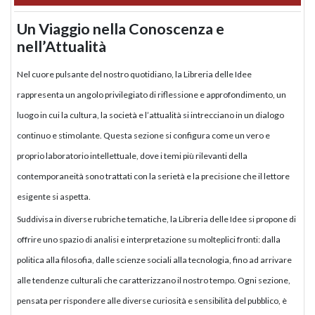
Un Viaggio nella Conoscenza e
nell’Attualità
Nel cuore pulsante del nostro quotidiano, la Libreria delle Idee
rappresenta un angolo privilegiato di riflessione e approfondimento, un
luogo in cui la cultura, la società e l’attualità si intrecciano in un dialogo
continuo e stimolante. Questa sezione si configura come un vero e
proprio laboratorio intellettuale, dove i temi più rilevanti della
contemporaneità sono trattati con la serietà e la precisione che il lettore
esigente si aspetta.
Suddivisa in diverse rubriche tematiche, la Libreria delle Idee si propone di
offrire uno spazio di analisi e interpretazione su molteplici fronti: dalla
politica alla filosofia, dalle scienze sociali alla tecnologia, fino ad arrivare
alle tendenze culturali che caratterizzano il nostro tempo. Ogni sezione,
pensata per rispondere alle diverse curiosità e sensibilità del pubblico, è