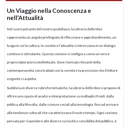
Un Viaggio nella Conoscenza e
nell’Attualità
Nel cuore pulsante del nostro quotidiano, la Libreria delle Idee
rappresenta un angolo privilegiato di riflessione e approfondimento, un
luogo in cui la cultura, la società e l’attualità si intrecciano in un dialogo
continuo e stimolante. Questa sezione si configura come un vero e
proprio laboratorio intellettuale, dove i temi più rilevanti della
contemporaneità sono trattati con la serietà e la precisione che il lettore
esigente si aspetta.
Suddivisa in diverse rubriche tematiche, la Libreria delle Idee si propone di
offrire uno spazio di analisi e interpretazione su molteplici fronti: dalla
politica alla filosofia, dalle scienze sociali alla tecnologia, fino ad arrivare
alle tendenze culturali che caratterizzano il nostro tempo. Ogni sezione,
pensata per rispondere alle diverse curiosità e sensibilità del pubblico, è