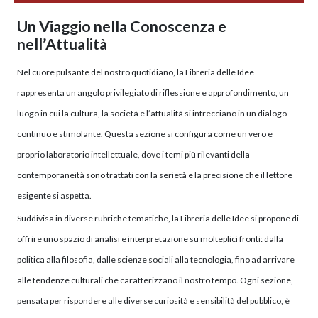
Un Viaggio nella Conoscenza e
nell’Attualità
Nel cuore pulsante del nostro quotidiano, la Libreria delle Idee
rappresenta un angolo privilegiato di riflessione e approfondimento, un
luogo in cui la cultura, la società e l’attualità si intrecciano in un dialogo
continuo e stimolante. Questa sezione si configura come un vero e
proprio laboratorio intellettuale, dove i temi più rilevanti della
contemporaneità sono trattati con la serietà e la precisione che il lettore
esigente si aspetta.
Suddivisa in diverse rubriche tematiche, la Libreria delle Idee si propone di
offrire uno spazio di analisi e interpretazione su molteplici fronti: dalla
politica alla filosofia, dalle scienze sociali alla tecnologia, fino ad arrivare
alle tendenze culturali che caratterizzano il nostro tempo. Ogni sezione,
pensata per rispondere alle diverse curiosità e sensibilità del pubblico, è