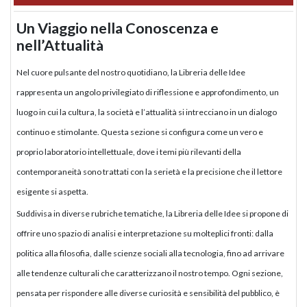
Un Viaggio nella Conoscenza e
nell’Attualità
Nel cuore pulsante del nostro quotidiano, la Libreria delle Idee
rappresenta un angolo privilegiato di riflessione e approfondimento, un
luogo in cui la cultura, la società e l’attualità si intrecciano in un dialogo
continuo e stimolante. Questa sezione si configura come un vero e
proprio laboratorio intellettuale, dove i temi più rilevanti della
contemporaneità sono trattati con la serietà e la precisione che il lettore
esigente si aspetta.
Suddivisa in diverse rubriche tematiche, la Libreria delle Idee si propone di
offrire uno spazio di analisi e interpretazione su molteplici fronti: dalla
politica alla filosofia, dalle scienze sociali alla tecnologia, fino ad arrivare
alle tendenze culturali che caratterizzano il nostro tempo. Ogni sezione,
pensata per rispondere alle diverse curiosità e sensibilità del pubblico, è