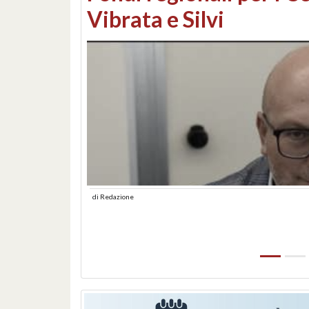
lungomare: contestati 
abusiva
di
Redazione