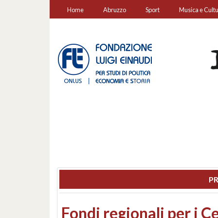
Home
Abruzzo
Sport
Musica e Cult
PR
Montesilvano, sequestr