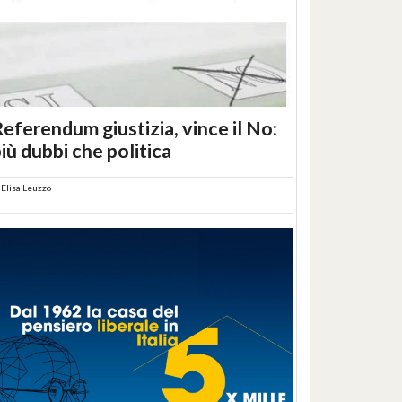
eferendum giustizia, vince il No:
iù dubbi che politica
i
Elisa Leuzzo