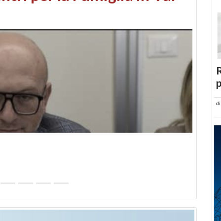
abusi edilizi e occupazione
R
p
d