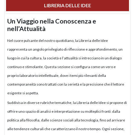
LIBRERIA DELLE IDEE
Un Viaggio nella Conoscenza e
nell’Attualità
Nel cuore pulsante del nostro quotidiano, la Libreria delle Idee
rappresenta un angolo privilegiato di riflessione e approfondimento, un
luogo in cui la cultura, la società e l’attualità si intrecciano in un dialogo
continuo e stimolante. Questa sezione si configura come un vero e
proprio laboratorio intellettuale, dove i temi più rilevanti della
contemporaneità sono trattati con la serietà e la precisione che il lettore
esigente si aspetta.
Suddivisa in diverse rubriche tematiche, la Libreria delle Idee si propone di
offrire uno spazio di analisi e interpretazione su molteplici fronti: dalla
politica alla filosofia, dalle scienze sociali alla tecnologia, fino ad arrivare
alle tendenze culturali che caratterizzano il nostro tempo. Ogni sezione,