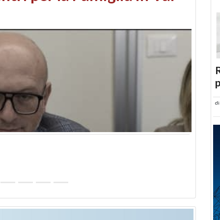
abusi edilizi e occupazione
R
p
d