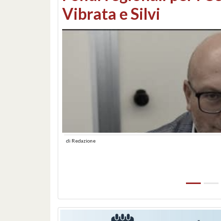
lungomare: contestati 
abusiva
di
Redazione