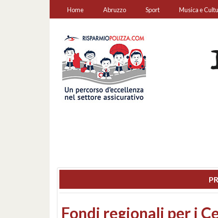
Home
Abruzzo
Sport
Musica e Cult
PR
Montesilvano, sequestr