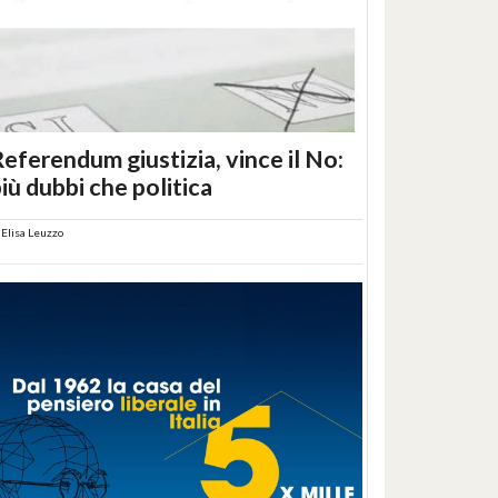
eferendum giustizia, vince il No:
iù dubbi che politica
i
Elisa Leuzzo