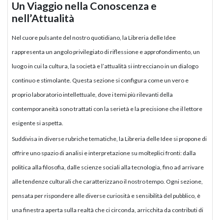
Un Viaggio nella Conoscenza e
nell’Attualità
Nel cuore pulsante del nostro quotidiano, la Libreria delle Idee
rappresenta un angolo privilegiato di riflessione e approfondimento, un
luogo in cui la cultura, la società e l’attualità si intrecciano in un dialogo
continuo e stimolante. Questa sezione si configura come un vero e
proprio laboratorio intellettuale, dove i temi più rilevanti della
contemporaneità sono trattati con la serietà e la precisione che il lettore
esigente si aspetta.
Suddivisa in diverse rubriche tematiche, la Libreria delle Idee si propone di
offrire uno spazio di analisi e interpretazione su molteplici fronti: dalla
politica alla filosofia, dalle scienze sociali alla tecnologia, fino ad arrivare
alle tendenze culturali che caratterizzano il nostro tempo. Ogni sezione,
pensata per rispondere alle diverse curiosità e sensibilità del pubblico, è
una finestra aperta sulla realtà che ci circonda, arricchita da contributi di