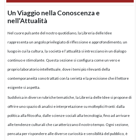
Un Viaggio nella Conoscenza e
nell’Attualità
Nel cuore pulsante del nostro quotidiano, la Libreria delle Idee
rappresenta un angolo privilegiato di riflessione e approfondimento, un
luogo in cui la cultura, la società e l’attualità si intrecciano in un dialogo
continuo e stimolante. Questa sezione si configura come un vero e
proprio laboratorio intellettuale, dove i temi più rilevanti della
contemporaneità sono trattati con la serietà e la precisione che il lettore
esigente si aspetta.
Suddivisa in diverse rubriche tematiche, la Libreria delle Idee si propone di
offrire uno spazio di analisi e interpretazione su molteplici fronti: dalla
politica alla filosofia, dalle scienze sociali alla tecnologia, fino ad arrivare
alle tendenze culturali che caratterizzano il nostro tempo. Ogni sezione,
pensata per rispondere alle diverse curiosità e sensibilità del pubblico, è