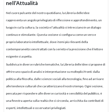
nell’Attualità
Nel cuore pulsante del nostro quotidiano, la Libreria delle Idee
rappresenta un angolo privilegiato di riflessione e approfondimento, un
luogo in cui la cultura, la società e l’attualità si intrecciano in un dialogo
continuo e stimolante. Questa sezione si configura come un vero e
proprio laboratorio intellettuale, dove i temi più rilevanti della
contemporaneità sono trattati con la serietà e la precisione che il lettore
esigente si aspetta.
Suddivisa in diverse rubriche tematiche, la Libreria delle Idee si propone di
offrire uno spazio di analisi e interpretazione su molteplici fronti: dalla
politica alla filosofia, dalle scienze sociali alla tecnologia, fino ad arrivare
alle tendenze culturali che caratterizzano il nostro tempo. Ogni sezione,
pensata per rispondere alle diverse curiosità e sensibilità del pubblico, è
una finestra aperta sulla realtà che ci circonda, arricchita da contributi di
esperti, intellettuali e osservatori privilegiati.