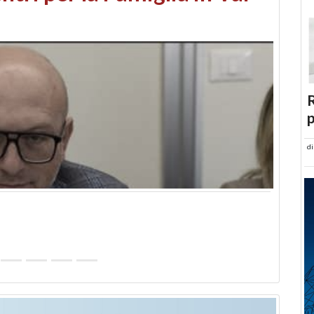
abusi edilizi e occupazione
R
p
d