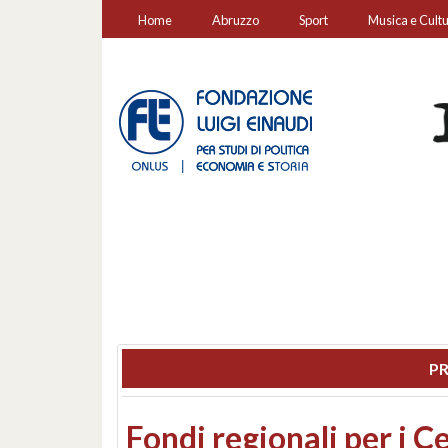
Home
Abruzzo
Sport
Musica e Cult
PR
Montesilvano, sequestr