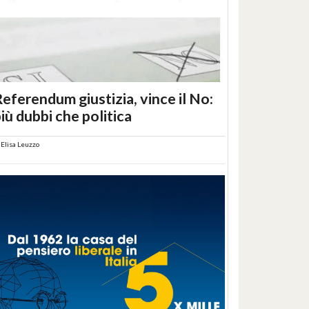
eferendum giustizia, vince il No:
iù dubbi che politica
i
Elisa Leuzzo