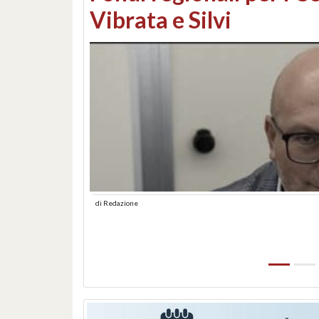
lungomare: contestati 
abusiva
di
Redazione