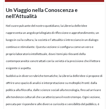
Un Viaggio nella Conoscenza e
nell’Attualità
Nel cuore pulsante del nostro quotidiano, la Libreria delle Idee
rappresenta un angolo privilegiato di riflessione e approfondimento, un
luogo in cui la cultura, la società e l’attualità si intrecciano in un dialogo
continuo e stimolante. Questa sezione si configura come un vero e
proprio laboratorio intellettuale, dove i temi più rilevanti della
contemporaneità sono trattati con la serietà e la precisione che il lettore
esigente si aspetta.
Suddivisa in diverse rubriche tematiche, la Libreria delle Idee si propone di
offrire uno spazio di analisi e interpretazione su molteplici fronti: dalla
politica alla filosofia, dalle scienze sociali alla tecnologia, fino ad arrivare
alle tendenze culturali che caratterizzano il nostro tempo. Ogni sezione,
pensata per rispondere alle diverse curiosità e sensibilità del pubblico, è