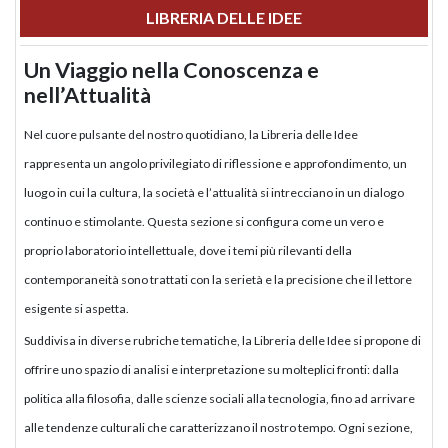
LIBRERIA DELLE IDEE
Un Viaggio nella Conoscenza e
nell’Attualità
Nel cuore pulsante del nostro quotidiano, la Libreria delle Idee
rappresenta un angolo privilegiato di riflessione e approfondimento, un
luogo in cui la cultura, la società e l’attualità si intrecciano in un dialogo
continuo e stimolante. Questa sezione si configura come un vero e
proprio laboratorio intellettuale, dove i temi più rilevanti della
contemporaneità sono trattati con la serietà e la precisione che il lettore
esigente si aspetta.
Suddivisa in diverse rubriche tematiche, la Libreria delle Idee si propone di
offrire uno spazio di analisi e interpretazione su molteplici fronti: dalla
politica alla filosofia, dalle scienze sociali alla tecnologia, fino ad arrivare
alle tendenze culturali che caratterizzano il nostro tempo. Ogni sezione,