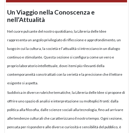
Un Viaggio nella Conoscenza e
nell’Attualità
Nel cuore pulsante del nostro quotidiano, la Libreria delle Idee
rappresenta un angolo privilegiato di riflessione e approfondimento, un
luogo in cui la cultura, la società e l’attualità si intrecciano in un dialogo
continuo e stimolante. Questa sezione si configura come un vero e
proprio laboratorio intellettuale, dove i temi più rilevanti della
contemporaneità sono trattati con la serietà e la precisione che il lettore
esigente si aspetta.
Suddivisa in diverse rubriche tematiche, la Libreria delle Idee si propone di
offrire uno spazio di analisi e interpretazione su molteplici fronti: dalla
politica alla filosofia, dalle scienze sociali alla tecnologia, fino ad arrivare
alle tendenze culturali che caratterizzano il nostro tempo. Ogni sezione,
pensata per rispondere alle diverse curiosità e sensibilità del pubblico, è