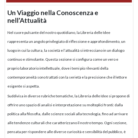
Un Viaggio nella Conoscenza e
nell’Attualità
Nel cuore pulsante del nostro quotidiano, la Libreria delle Idee
rappresenta un angolo privilegiato di riflessione e approfondimento, un
luogo in cui la cultura, la società e l’attualità si intrecciano in un dialogo
continuo e stimolante. Questa sezione si configura come un vero e
proprio laboratorio intellettuale, dove i temi più rilevanti della
contemporaneità sono trattati con la serietà e la precisione che il lettore
esigente si aspetta.
Suddivisa in diverse rubriche tematiche, la Libreria delle Idee si propone di
offrire uno spazio di analisi e interpretazione su molteplici fronti: dalla
politica alla filosofia, dalle scienze sociali alla tecnologia, fino ad arrivare
alle tendenze culturali che caratterizzano il nostro tempo. Ogni sezione,
pensata per rispondere alle diverse curiosità e sensibilità del pubblico, è