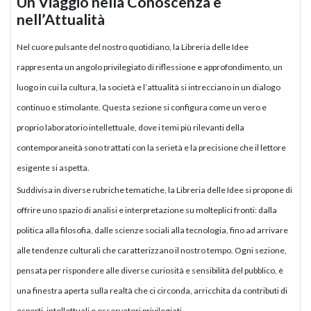
Un Viaggio nella Conoscenza e
nell’Attualità
Nel cuore pulsante del nostro quotidiano, la Libreria delle Idee
rappresenta un angolo privilegiato di riflessione e approfondimento, un
luogo in cui la cultura, la società e l’attualità si intrecciano in un dialogo
continuo e stimolante. Questa sezione si configura come un vero e
proprio laboratorio intellettuale, dove i temi più rilevanti della
contemporaneità sono trattati con la serietà e la precisione che il lettore
esigente si aspetta.
Suddivisa in diverse rubriche tematiche, la Libreria delle Idee si propone di
offrire uno spazio di analisi e interpretazione su molteplici fronti: dalla
politica alla filosofia, dalle scienze sociali alla tecnologia, fino ad arrivare
alle tendenze culturali che caratterizzano il nostro tempo. Ogni sezione,
pensata per rispondere alle diverse curiosità e sensibilità del pubblico, è
una finestra aperta sulla realtà che ci circonda, arricchita da contributi di
esperti, intellettuali e osservatori privilegiati.