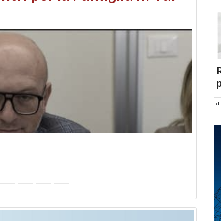
abusi edilizi e occupazione
R
p
d