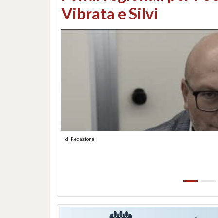
lungomare: contestati 
abusiva
di
Redazione