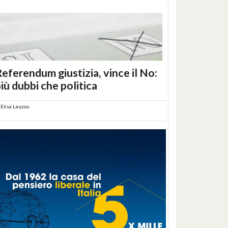
eferendum giustizia, vince il No:
iù dubbi che politica
i
Elisa Leuzzo