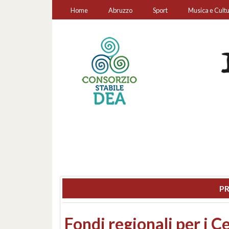
Home
Abruzzo
Sport
Musica e Cult
PR
Montesilvano, sequestr