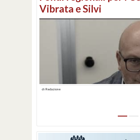
lungomare: contestati 
abusiva
di
Redazione