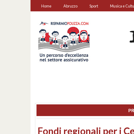
Home
Abruzzo
Sport
Musica e Cult
PR
Montesilvano, sequestr