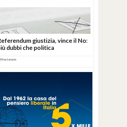
eferendum giustizia, vince il No:
iù dubbi che politica
i
Elisa Leuzzo