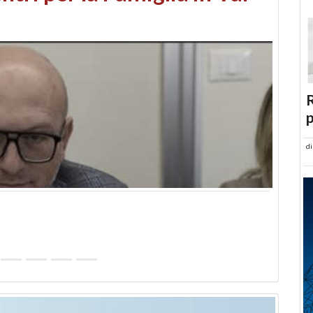
abusi edilizi e occupazione
R
p
d