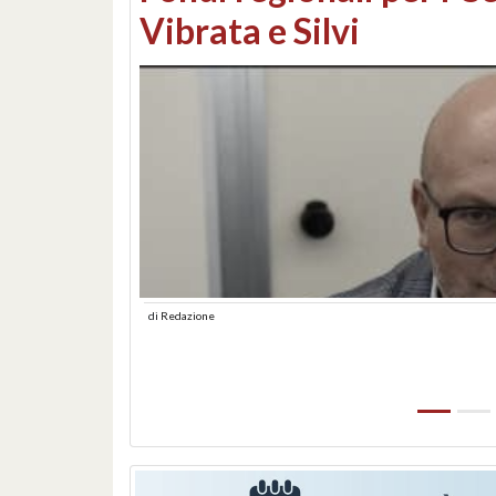
lungomare: contestati 
abusiva
di
Redazione