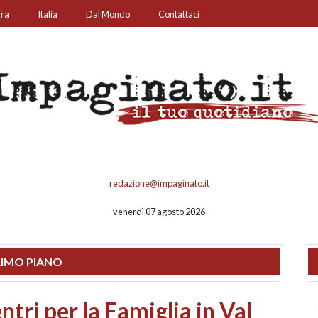
ura
Italia
Dal Mondo
Contattaci
redazione@impaginato.it
venerdì 07 agosto 2026
IMO PIANO
ato un chiosco sul