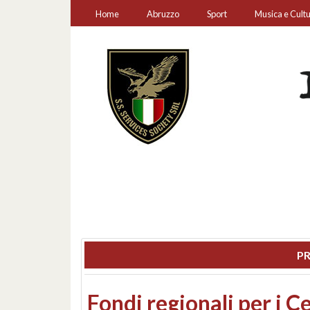
Home
Abruzzo
Sport
Musica e Cult
PR
Montesilvano, sequestr