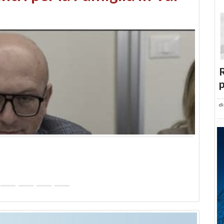
abusi edilizi e occupazione
R
p
d