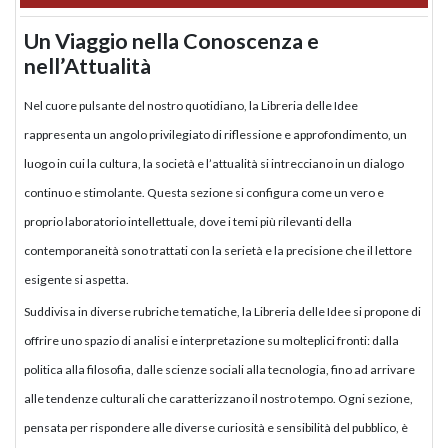
Un Viaggio nella Conoscenza e
nell’Attualità
Nel cuore pulsante del nostro quotidiano, la Libreria delle Idee
rappresenta un angolo privilegiato di riflessione e approfondimento, un
luogo in cui la cultura, la società e l’attualità si intrecciano in un dialogo
continuo e stimolante. Questa sezione si configura come un vero e
proprio laboratorio intellettuale, dove i temi più rilevanti della
contemporaneità sono trattati con la serietà e la precisione che il lettore
esigente si aspetta.
Suddivisa in diverse rubriche tematiche, la Libreria delle Idee si propone di
offrire uno spazio di analisi e interpretazione su molteplici fronti: dalla
politica alla filosofia, dalle scienze sociali alla tecnologia, fino ad arrivare
alle tendenze culturali che caratterizzano il nostro tempo. Ogni sezione,
pensata per rispondere alle diverse curiosità e sensibilità del pubblico, è